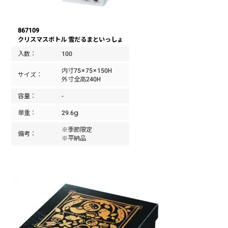
867109
クリスマスボトル 雪だるまといっしょ
入数：
100
内寸75×75×150H
サイズ：
外寸全高240H
容量：
-
単重：
29.6g
※季節限定
備考：
※平納品