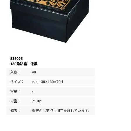
835095
130角貼箱 漆黒
入数：
40
サイズ：
内寸130×130×70H
容量：
-
単重：
71.0g
備考：
※天面に箔押し加工を施しています。