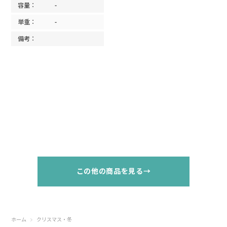
容量：
-
単重：
-
備考：
この他の商品を見る→
ホーム
クリスマス・冬